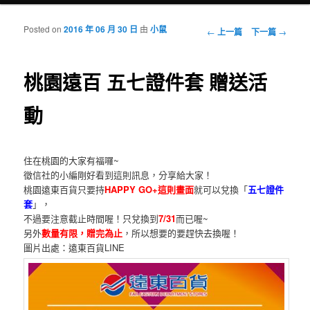
Posted on
2016 年 06 月 30 日
由
小鼠
瀏覽文章
←
上一篇
下一篇
→
桃園遠百 五七證件套 贈送活
動
住在桃園的大家有福囉~
徵信社的小編剛好看到這則訊息，分享給大家！
桃園遠東百貨只要持
HAPPY GO+這則畫面
就可以兌換「
五七證件
套
」，
不過要注意截止時間喔！只兌換到
7/31
而已喔~
另外
數量有限，贈完為止
，所以想要的要趕快去換喔！
圖片出處：遠東百貨LINE