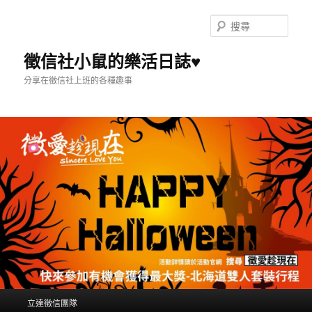
搜
尋
徵信社小鼠的樂活日誌♥
分享在徵信社上班的各種趣事
主選單
立達徵信團隊
跳到主內容
跳到第二內容