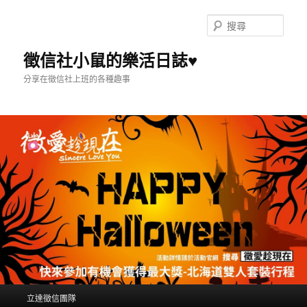
搜
尋
徵信社小鼠的樂活日誌♥
分享在徵信社上班的各種趣事
主選單
立達徵信團隊
跳到主內容
跳到第二內容