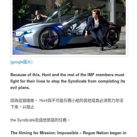
(google圖片)
Because of this, Hunt and the rest of the IMF members must
fight for their lives to stop the
Syndicate from completing its
evil plans.
因為這個緣故， Hunt與不可能任務小組的其他成員必須努力存活
下來，以阻止
the Syndicate完成他邪惡的任務。
The filming for Mission: Impossible – Rogue Nation began in