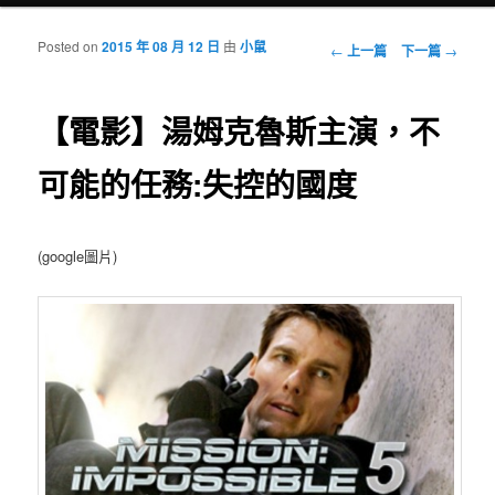
Posted on
2015 年 08 月 12 日
由
小鼠
瀏覽文章
←
上一篇
下一篇
→
【電影】湯姆克魯斯主演，不
可能的任務:失控的國度
(google圖片)